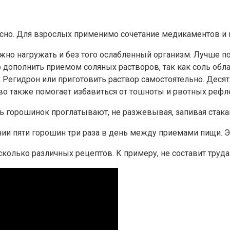
ксно. Для взрослых применимо сочетание медикаментов и
но нагружать и без того ослабленный организм. Лучше поз
 дополнить приемом соляных растворов, так как соль обл
 Регидрон или приготовить раствор самостоятельно. Деся
тво также помогает избавиться от тошноты и рвотных рефл
 горошинок проглатывают, не разжевывая, запивая стака
и пяти горошин три раза в день между приемами пищи. Э
лько различных рецептов. К примеру, не составит труда 