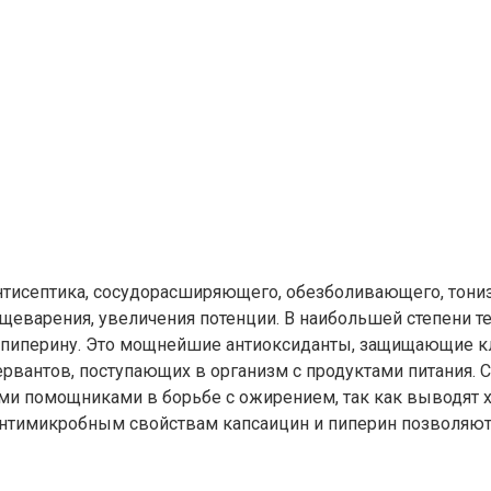
антисептика, сосудорасширяющего, обезболивающего, тон
щеварения, увеличения потенции. В наибольшей степени т
 пиперину. Это мощнейшие антиоксиданты, защищающие кл
вантов, поступающих в организм с продуктами питания. 
 помощниками в борьбе с ожирением, так как выводят хо
антимикробным свойствам капсаицин и пиперин позволя