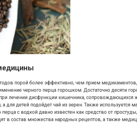
 медицины
одов порой более эффективно, чем прием медикаментов,
менение черного перца горошком. Достаточно десяти горо
я при лечении дисфункции кишечника, сопровождающихся 
а для детей подойдет чай из зерен. Также используется ма
о перца с водкой давно известен как средство от простуд
ят в состав множества народных рецептов, а также медиц