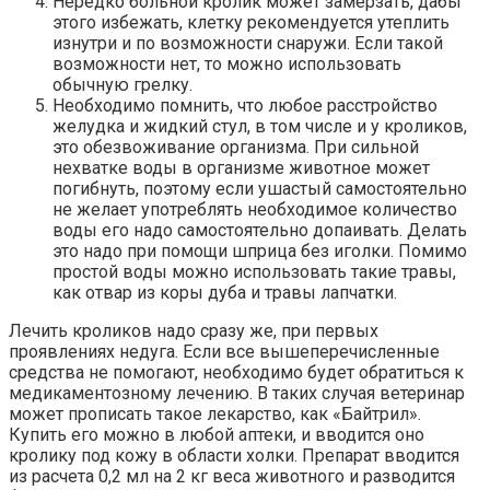
Нередко больной кролик может замерзать, дабы
этого избежать, клетку рекомендуется утеплить
изнутри и по возможности снаружи. Если такой
возможности нет, то можно использовать
обычную грелку.
Необходимо помнить, что любое расстройство
желудка и жидкий стул, в том числе и у кроликов,
это обезвоживание организма. При сильной
нехватке воды в организме животное может
погибнуть, поэтому если ушастый самостоятельно
не желает употреблять необходимое количество
воды его надо самостоятельно допаивать. Делать
это надо при помощи шприца без иголки. Помимо
простой воды можно использовать такие травы,
как отвар из коры дуба и травы лапчатки.
Лечить кроликов надо сразу же, при первых
проявлениях недуга. Если все вышеперечисленные
средства не помогают, необходимо будет обратиться к
медикаментозному лечению. В таких случая ветеринар
может прописать такое лекарство, как «Байтрил».
Купить его можно в любой аптеки, и вводится оно
кролику под кожу в области холки. Препарат вводится
из расчета 0,2 мл на 2 кг веса животного и разводится