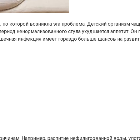
 по которой возникла эта проблема. Детский организм чаще
ериод ненормализованного стула ухудшается аппетит. Он 
ишечная инфекция имеет гораздо больше шансов на развити
ричинам. Например, распитие нефильтрованной воды, упот