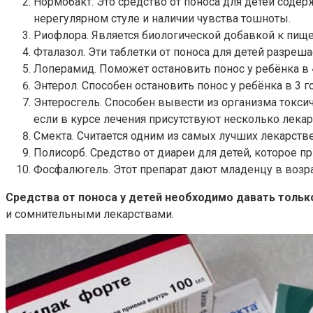
Нормобакт. Это средство от поноса для детей содер
нерегулярном стуле и наличии чувства тошноты.
Риофлора. Является биологической добавкой к пище.
Фталазол. Эти таблетки от поноса для детей разреша
Лоперамид. Поможет остановить понос у ребёнка в 4
Энтерол. Способен остановить понос у ребёнка в 3 го
Энтеросгель. Способен вывести из организма токсич
если в курсе лечения присутствуют несколько лекар
Смекта. Считается одним из самых лучших лекарстве
Полисорб. Средство от диареи для детей, которое пр
Фосфалюгель. Этот препарат дают младенцу в возрас
Средства от поноса у детей необходимо давать тольк
и сомнительными лекарствами.