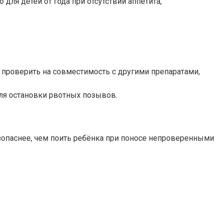
для детей от года при отсутствии аппетита,
т проверить на совместимость с другими препаратами,
для остановки рвотных позывов.
зопаснее, чем поить ребёнка при поносе непроверенными