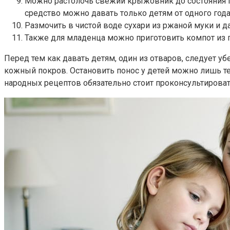
Можно растолочь свежий крыжовник до состояния пю
средство можно давать только детям от одного года
Размочить в чистой воде сухари из ржаной муки и д
Также для младенца можно приготовить компот из г
Перед тем как давать детям, один из отваров, следует у
кожный покров. Остановить понос у детей можно лишь т
народных рецептов обязательно стоит проконсультирова