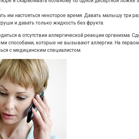
ре и скармливать больному по одной десертной ложке за 
.
ать им настояться некоторое время. Давать малышу три раз
руши и давать только жидкость без фрукта.
бедиться в отсутствии аллергической реакции организма. С
еми способами, которые не вызывают аллергии. На перво
ться с медицинским специалистом.