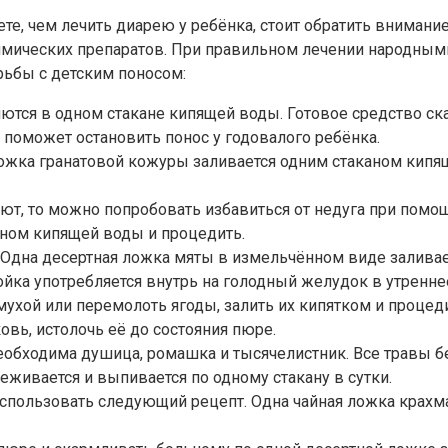
ете, чем лечить диарею у ребёнка, стоит обратить внима
химических препаратов. При правильном лечении народны
рьбы с детским поносом:
ются в одном стакане кипящей воды. Готовое средство с
 поможет остановить понос у годовалого ребёнка.
ожка гранатовой кожуры заливается одним стаканом кипящ
ют, то можно попробовать избавиться от недуга при пом
аном кипящей воды и процедить.
Одна десертная ложка мяты в измельчённом виде залива
ойка употребляется внутрь на голодный желудок в утренне
хой или перемолоть ягоды, залить их кипятком и процеди
вь, истолочь её до состояния пюре.
Необходима душица, ромашка и тысячелистник. Все травы б
еживается и выпивается по одному стакану в сутки.
использовать следующий рецепт. Одна чайная ложка крахма