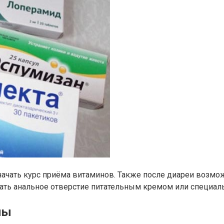
начать курс приёма витаминов. Также после диареи возм
вать анальное отверстие питательным кремом или специал
ны