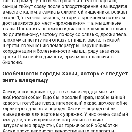
Так, например, у Trichnella spiralis и Т. Pseudospiralis,
самцы гибнут сразу после оплодотворения и выводятся
вместе с калом, а самка в слизистой кишечника, рожает
около 1,5 тысячи личинок, которые кровяным потоком
доставляются до мест «проживания» — в мышечные
ткани. Поставить первичный диагноз возможно только
по длительному, частому поносу со слизью, дрожи тела,
плохому аппетиту или отказу от пищи, рвоте, тусклой
шерсти, повышению температуры, нарушениям
координации и болезненности мышц, ряду анализов
крови. При необходимости, врач может назначить
биопсию.
Особенности породы Хаски, которые следует
знать владельцу
Хаски, в последние годы покорили сердца многих
любителей собак. Еще бы, веселый нрав, необычайной
красоты голубые глаза, интересный окрас, дружелюбие,
характерно для этой породы. Хаски — порода собак,
выведенная для нартовых упряжек. У них очень слабый
желудок, хаски привыкли потреблять только
натуральные продукты, без термической обработки.
Хаски плохо переносят лекарственные препараты,