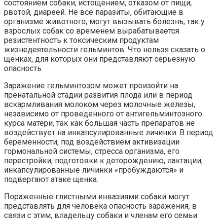
состоянием собаки, истощением, отказом от пищи,
рвотой, диареей. Не все паразиты, обитающие в
организме животного, могут вызывать болезнь, так у
взрослых собак со временем вырабатывается
резистентность к токсическим продуктам
жизнедеятельности гельминтов. Что нельзя сказать о
щенках, для которых они представляют серьезную
опасность.
Заражение гельминтозом может произойти на
пренатальной стадии развития плода или в период
вскармливания молоком через молочные железы,
независимо от проведенного от антигельминтозного
курса матери, так как большая часть препаратов не
воздействует на инкапсулированные личинки. В период
беременности, под воздействием активизации
гормональной системы, стресса организма, его
перестройки, подготовки к деторождению, лактации,
инкапсулированные личинки «пробуждаются» и
подвергают атаке щенка.
Пораженные глистными инвазиями собаки могут
представлять для человека опасность заражения, в
связи с этим, владельцу собаки и членам его семьи