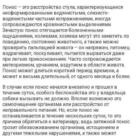
Понос – это расстройство стула, характеризующееся
несформированными водянистыми, слизисто-
водянистыми частыми испражнениями, иногда
сопровождаются кровянистыми выделениями.
Зачастую понос отягощается болезненными
ощущениями, коликами, хозяева могут это заметить по
поведению, состоянию животного, а также можно
проверить пальпацией живота – он напряжен, питомец
вздрагивает, поскуливает, пытается вырваться даже
при легких прикосновениях. Часто сопровождается
метеоризмом, урчанием, вздутием в области живота.
Понос может длиться короткий период времени, а
может и весьма длительный, от одного месяца и более.
В случае если понос начался внезапно и прошел в
течение суток, особого беспокойства это у владельца
собаки вызывать не должно. Вполне возможно это
самоочищение организма или расстройство от
неправильного питания. Но, если понос не
останавливается в течение нескольких суток, то это
причина обратиться к ветеринару, ведь затяжной понос
грозит обезвоживанием организма, истощением и
другими тяжелыми нарушениями, а также может