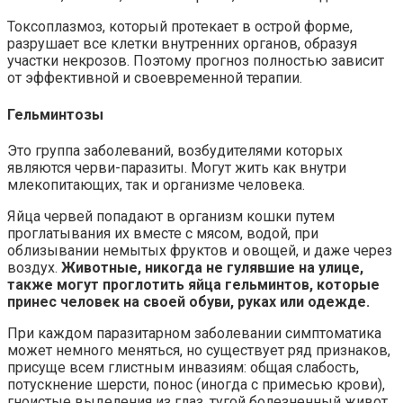
Токсоплазмоз, который протекает в острой форме,
разрушает все клетки внутренних органов, образуя
участки некрозов. Поэтому прогноз полностью зависит
от эффективной и своевременной терапии.
Гельминтозы
Это группа заболеваний, возбудителями которых
являются черви-паразиты. Могут жить как внутри
млекопитающих, так и организме человека.
Яйца червей попадают в организм кошки путем
проглатывания их вместе с мясом, водой, при
облизывании немытых фруктов и овощей, и даже через
воздух.
Животные, никогда не гулявшие на улице,
также могут проглотить яйца гельминтов, которые
принес человек на своей обуви, руках или одежде.
При каждом паразитарном заболевании симптоматика
может немного меняться, но существует ряд признаков,
присуще всем глистным инвазиям: общая слабость,
потускнение шерсти, понос (иногда с примесью крови),
гноистые выделения из глаз, тугой болезненный живот.