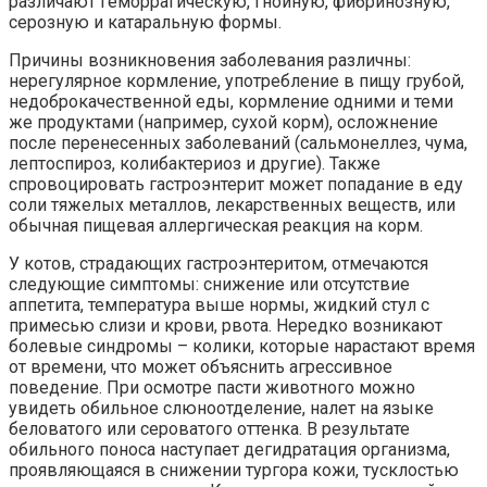
различают геморрагическую, гнойную, фибринозную,
серозную и катаральную формы.
Причины возникновения заболевания различны:
нерегулярное кормление, употребление в пищу грубой,
недоброкачественной еды, кормление одними и теми
же продуктами (например, сухой корм), осложнение
после перенесенных заболеваний (сальмонеллез, чума,
лептоспироз, колибактериоз и другие). Также
спровоцировать гастроэнтерит может попадание в еду
соли тяжелых металлов, лекарственных веществ, или
обычная пищевая аллергическая реакция на корм.
У котов, страдающих гастроэнтеритом, отмечаются
следующие симптомы: снижение или отсутствие
аппетита, температура выше нормы, жидкий стул с
примесью слизи и крови, рвота. Нередко возникают
болевые синдромы – колики, которые нарастают время
от времени, что может объяснить агрессивное
поведение. При осмотре пасти животного можно
увидеть обильное слюноотделение, налет на языке
беловатого или сероватого оттенка. В результате
обильного поноса наступает дегидратация организма,
проявляющаяся в снижении тургора кожи, тусклостью