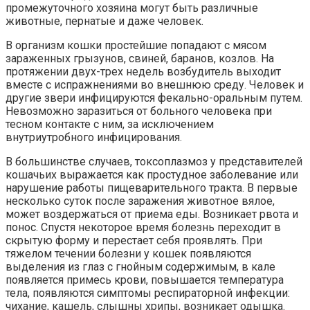
промежуточного хозяина могут быть различные
животные, пернатые и даже человек.
В организм кошки простейшие попадают с мясом
зараженных грызунов, свиней, баранов, козлов. На
протяжении двух-трех недель возбудитель выходит
вместе с испражнениями во внешнюю среду. Человек и
другие звери инфицируются фекально-оральным путем.
Невозможно заразиться от больного человека при
тесном контакте с ним, за исключением
внутриутробного инфицирования.
В большинстве случаев, токсоплазмоз у представителей
кошачьих выражается как простудное заболевание или
нарушение работы пищеварительного тракта. В первые
несколько суток после заражения животное вялое,
может воздержаться от приема еды. Возникает рвота и
понос. Спустя некоторое время болезнь переходит в
скрытую форму и перестает себя проявлять. При
тяжелом течении болезни у кошек появляются
выделения из глаз с гнойным содержимым, в кале
появляется примесь крови, повышается температура
тела, появляются симптомы респираторной инфекции:
чихание, кашель, слышны хрипы, возникает одышка.