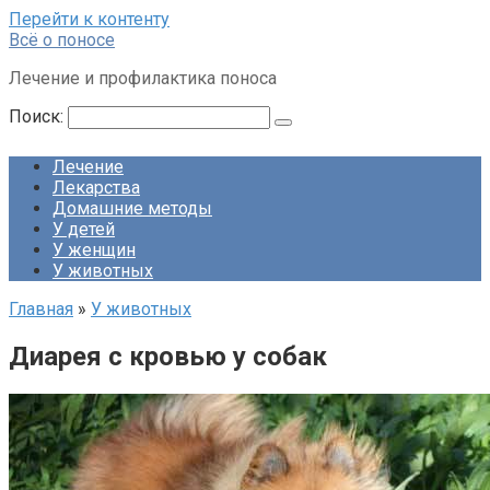
Перейти к контенту
Всё о поносе
Лечение и профилактика поноса
Поиск:
Лечение
Лекарства
Домашние методы
У детей
У женщин
У животных
Главная
»
У животных
Диарея с кровью у собак