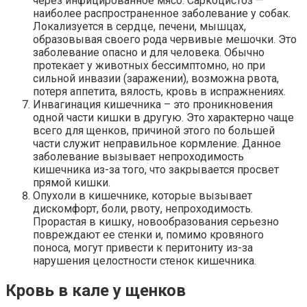
через инфицированное мясо. Саркоцистоз —
наиболее распространенное заболевание у собак.
Локализуется в сердце, печени, мышцах,
образовывая своего рода червивые мешочки. Это
заболевание опасно и для человека. Обычно
протекает у животных бессимптомно, но при
сильной инвазии (заражении), возможна рвота,
потеря аппетита, вялость, кровь в испражнениях.
Инвагинация кишечника – это проникновения
одной части кишки в другую. Это характерно чаще
всего для щенков, причиной этого по большей
части служит неправильное кормление. Данное
заболевание вызывает непроходимость
кишечника из-за того, что закрывается просвет
прямой кишки.
Опухоли в кишечнике, которые вызывает
дискомфорт, боли, рвоту, непроходимость.
Прорастая в кишку, новообразования серьезно
повреждают ее стенки и, помимо кровяного
поноса, могут привести к перитониту из-за
нарушения целостности стенок кишечника.
Кровь в кале у щенков