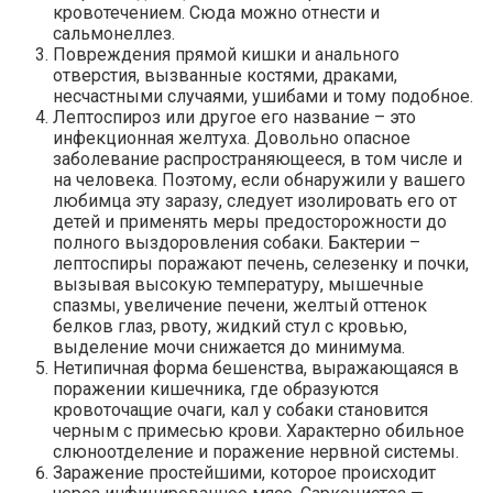
кровотечением. Сюда можно отнести и
сальмонеллез.
Повреждения прямой кишки и анального
отверстия, вызванные костями, драками,
несчастными случаями, ушибами и тому подобное.
Лептоспироз или другое его название – это
инфекционная желтуха. Довольно опасное
заболевание распространяющееся, в том числе и
на человека. Поэтому, если обнаружили у вашего
любимца эту заразу, следует изолировать его от
детей и применять меры предосторожности до
полного выздоровления собаки. Бактерии –
лептоспиры поражают печень, селезенку и почки,
вызывая высокую температуру, мышечные
спазмы, увеличение печени, желтый оттенок
белков глаз, рвоту, жидкий стул с кровью,
выделение мочи снижается до минимума.
Нетипичная форма бешенства, выражающаяся в
поражении кишечника, где образуются
кровоточащие очаги, кал у собаки становится
черным с примесью крови. Характерно обильное
слюноотделение и поражение нервной системы.
Заражение простейшими, которое происходит