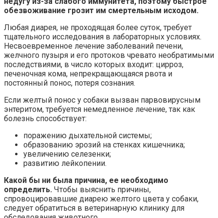
недугу из-за слабого иммунитета, поэтому быстрое
обезвоживание грозит им смертельным исходом.
Любая диарея, не проходящая более суток, требует
тщательного исследования в лабораторных условиях.
Несвоевременное лечение заболеваний печени,
желчного пузыря и его протоков чревато необратимыми
последствиями, в число которых входит: цирроз,
печеночная кома, непрекращающаяся рвота и
постоянный понос, потеря сознания.
Если желтый понос у собаки вызван парвовирусным
энтеритом, требуется немедленное лечение, так как
болезнь способствует:
поражению дыхательной системы;
образованию эрозий на стенках кишечника;
увеличению селезенки;
развитию лейкопении.
Какой бы ни была причина, ее необходимо
определить.
Чтобы выяснить причины,
спровоцировавшие диарею желтого цвета у собаки,
следует обратиться в ветеринарную клинику для
обследования животного.