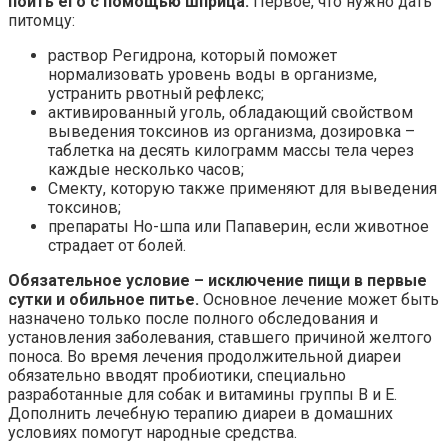
поить его с помощью шприца.
Первое, что нужно дать
питомцу:
раствор Регидрона, который поможет
нормализовать уровень воды в организме,
устранить рвотный рефлекс;
активированный уголь, обладающий свойством
выведения токсинов из организма, дозировка –
таблетка на десять килограмм массы тела через
каждые несколько часов;
Смекту, которую также применяют для выведения
токсинов;
препараты Но-шпа или Папаверин, если животное
страдает от болей.
Обязательное условие – исключение пищи в первые
сутки и обильное питье.
Основное лечение может быть
назначено только после полного обследования и
установления заболевания, ставшего причиной желтого
поноса. Во время лечения продолжительной диареи
обязательно вводят пробиотики, специально
разработанные для собак и витамины группы В и Е.
Дополнить лечебную терапию диареи в домашних
условиях помогут народные средства.