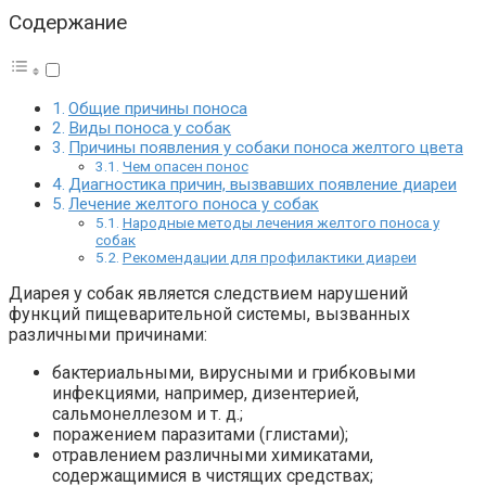
Содержание
Общие причины поноса
Виды поноса у собак
Причины появления у собаки поноса желтого цвета
Чем опасен понос
Диагностика причин, вызвавших появление диареи
Лечение желтого поноса у собак
Народные методы лечения желтого поноса у
собак
Рекомендации для профилактики диареи
Диарея у собак является следствием нарушений
функций пищеварительной системы, вызванных
различными причинами:
бактериальными, вирусными и грибковыми
инфекциями, например, дизентерией,
сальмонеллезом и т. д.;
поражением паразитами (глистами);
отравлением различными химикатами,
содержащимися в чистящих средствах;