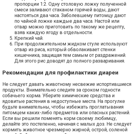
пропорции 1:2. Одну столовую ложку полученной
смеси заливают стаканом горячей воды, дают
настояться два часа. Заболевшему питомцу дают
по чайной ложке каждые два часа. Настой или
отвар можно приготовить по такому же рецепту,
взяв каждую ягоду в отдельности.
Крепкий чай.
При продолжительном жидком стуле используют
отвар из риса, который обволакивает стенки
кишечника, защищая тем самым от раздражений.
Для этого рис доводят до полного разваривания.
Рекомендации для профилактики диареи
Не следует давать животному несвежие испортившиеся
продукты. Внимательно следите за сроком годности
собачьего корма. Уберите химические средства и
ядовитые растения в недоступные места. На прогулке
будьте внимательны, чтобы избежать проглатывания
питомцем каких-либо предметов или опасных растений.
Если вы решили поменять корм своему любимцу,
делайте это постепенно, начиная с малых доз. Не следует
кормить животное чрезмерно жирной, острой, соленой